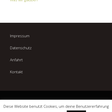
Impressum
Datenschutz
Anfahrt
Kontakt
Copyright © 2026 Auferstehungskirche Bremen-Lesum.
Diese Website benutzt Cookies, um deine Benutzererfahrung
Church
WordPress Theme by themehall.com