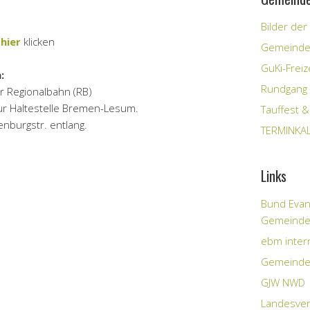
Bilder der
e
hier
klicken
Gemeindef
GuKi-Freiz
:
Rundgang
 Regionalbahn (RB)
ur Haltestelle Bremen-Lesum.
Tauffest &
enburgstr. entlang.
TERMINKA
Links
Bund Evang
Gemeind
ebm inter
Gemeinde
GJW NWD
Landesve