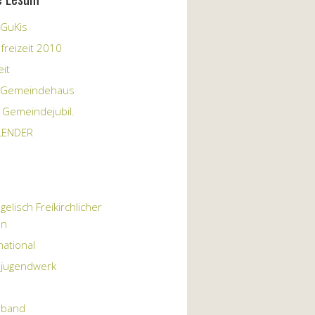
 GuKis
reizeit 2010
eit
 Gemeindehaus
 Gemeindejubil.
LENDER
elisch Freikirchlicher
en
national
jugendwerk
rband